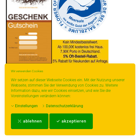
* gilt für Lieferungen innerhalb Deutschlands, Lieferzeiten für andere Länder
Wir verwenden Cookies
entnehmen Sie bitte der Schaltfläche mit den Versandinformationen.
Wir setzen auf dieser Webseite Cookies ein. Mit der Nutzung unserer
Webseite, stimmen Sie der Verwendung von Cookies zu. Weitere
Information dazu, wie wir Cookies einsetzen, und wie Sie die
Voreinstellungen verändern können:
Einstellungen
Datenschutzerklärung
Impressum
-
AGB
-
Zahlungs- und Versandbedingungen
-
Kontakt
-
Teeinfo
-
ablehnen
akzeptieren
Biozertifikat
-
Widerrufsrecht
-
Datenschutzerklärung
-