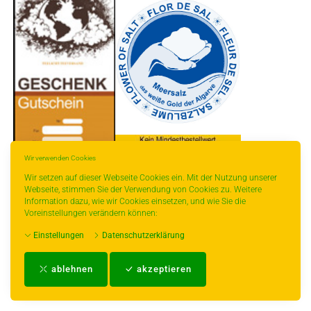
Wir verwenden Cookies
Wir setzen auf dieser Webseite Cookies ein. Mit der Nutzung unserer
Webseite, stimmen Sie der Verwendung von Cookies zu. Weitere
* gilt für Lieferungen innerhalb Deutschlands, Lieferzeiten für andere Länder
Information dazu, wie wir Cookies einsetzen, und wie Sie die
entnehmen Sie bitte der Schaltfläche mit den Versandinformationen.
Voreinstellungen verändern können:
Einstellungen
Datenschutzerklärung
Impressum
-
AGB
-
Zahlungs- und Versandbedingungen
-
Kontakt
-
Teeinfo
-
ablehnen
akzeptieren
Biozertifikat
-
Widerrufsrecht
-
Datenschutzerklärung
-