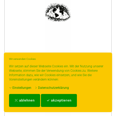
Stilltee Bio
Wir verwenden Cookies
Artikel-Nr.: 200
Wir setzen auf dieser Webseite Cookies ein. Mit der Nutzung unserer
Kräutermischung Bestanteile: Fenchel 40%, Anis 40%, Kümmel 20%
Webseite, stimmen Sie der Verwendung von Cookies zu. Weitere
milchbildend und gut gegen ..
Information dazu, wie wir Cookies einsetzen, und wie Sie die
Voreinstellungen verändern können:
Einstellungen
Datenschutzerklärung
Lager
Ab € 2.00
ablehnen
akzeptieren