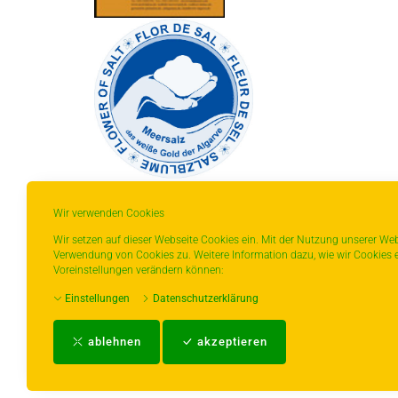
Wir verwenden Cookies
Wir setzen auf dieser Webseite Cookies ein. Mit der Nutzung unserer Web
Verwendung von Cookies zu. Weitere Information dazu, wie wir Cookies e
* gilt für Lieferungen innerhalb Deutschlands,
Voreinstellungen verändern können:
Lieferzeiten für andere Länder entnehmen Sie
Einstellungen
Datenschutzerklärung
bitte der Schaltfläche mit den
Versandinformationen.
ablehnen
akzeptieren
Impressum
-
AGB
-
Zahlungs- und Ver