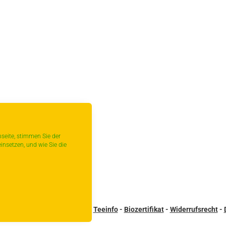
seite, stimmen Sie der
insetzen, und wie Sie die
sandbedingungen
-
Kontakt
-
Teeinfo
-
Biozertifikat
-
Widerrufsrecht
-