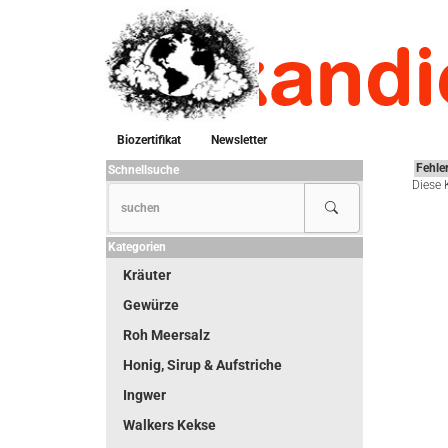
Biozertifikat
Newsletter
Fehle
Schnellsuche
Diese 
Kategorien
Kräuter
Gewürze
Roh Meersalz
Honig, Sirup & Aufstriche
Ingwer
Walkers Kekse