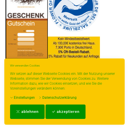
* gilt für Lieferungen innerhalb Deutschlands, Lieferzeiten für andere Länder
Wir verwenden Cookies
entnehmen Sie bitte der Schaltfläche mit den Versandinformationen.
Wir setzen auf dieser Webseite Cookies ein. Mit der Nutzung unserer
Webseite, stimmen Sie der Verwendung von Cookies zu. Weitere
Information dazu, wie wir Cookies einsetzen, und wie Sie die
Voreinstellungen verändern können:
Einstellungen
Datenschutzerklärung
Impressum
-
AGB
-
Zahlungs- und Versandbedingungen
-
Kontakt
-
Teeinfo
-
ablehnen
akzeptieren
Biozertifikat
-
Widerrufsrecht
-
Datenschutzerklärung
-