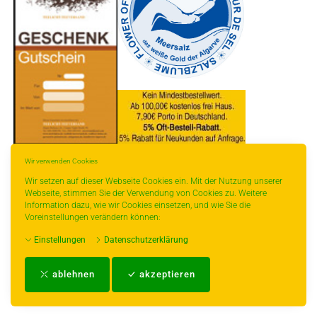
* gilt für Lieferungen innerhalb Deutschlands, Lieferzeiten für andere Länder
Wir verwenden Cookies
entnehmen Sie bitte der Schaltfläche mit den Versandinformationen.
Wir setzen auf dieser Webseite Cookies ein. Mit der Nutzung unserer
Webseite, stimmen Sie der Verwendung von Cookies zu. Weitere
Information dazu, wie wir Cookies einsetzen, und wie Sie die
Voreinstellungen verändern können:
Einstellungen
Datenschutzerklärung
Impressum
-
AGB
-
Zahlungs- und Versandbedingungen
-
Kontakt
-
Teeinfo
-
ablehnen
akzeptieren
Biozertifikat
-
Widerrufsrecht
-
Datenschutzerklärung
-