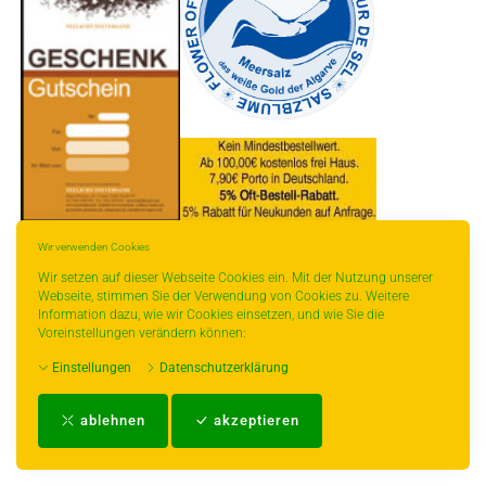
* gilt für Lieferungen innerhalb Deutschlands, Lieferzeiten für andere Länder
Wir verwenden Cookies
entnehmen Sie bitte der Schaltfläche mit den Versandinformationen.
Wir setzen auf dieser Webseite Cookies ein. Mit der Nutzung unserer
Webseite, stimmen Sie der Verwendung von Cookies zu. Weitere
Information dazu, wie wir Cookies einsetzen, und wie Sie die
Voreinstellungen verändern können:
Einstellungen
Datenschutzerklärung
Impressum
-
AGB
-
Zahlungs- und Versandbedingungen
-
Kontakt
-
Teeinfo
-
ablehnen
akzeptieren
Biozertifikat
-
Widerrufsrecht
-
Datenschutzerklärung
-