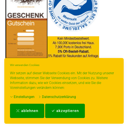
* gilt für Lieferungen innerhalb Deutschlands, Lieferzeiten für andere Länder
Wir verwenden Cookies
entnehmen Sie bitte der Schaltfläche mit den Versandinformationen.
Wir setzen auf dieser Webseite Cookies ein. Mit der Nutzung unserer
Webseite, stimmen Sie der Verwendung von Cookies zu. Weitere
Information dazu, wie wir Cookies einsetzen, und wie Sie die
Voreinstellungen verändern können:
Einstellungen
Datenschutzerklärung
Impressum
-
AGB
-
Zahlungs- und Versandbedingungen
-
Kontakt
-
Teeinfo
-
ablehnen
akzeptieren
Biozertifikat
-
Widerrufsrecht
-
Datenschutzerklärung
-