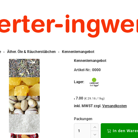
e
Äther. Öle & Räucherstäbchen
Kennenlernangebot
Kennenlernangebot
Artikel-Nr.:
0000
Lager:
7.00
(€ 29.16 / 1kg)
€
inkl. MWST zzgl.
Versandkosten
Packungen
In den Ware