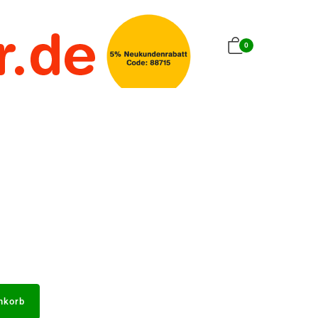
0
nkorb