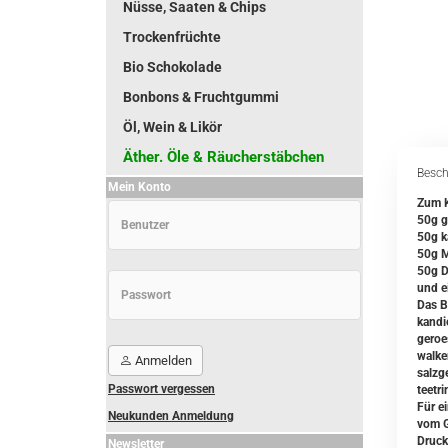
Nüsse, Saaten & Chips
Trockenfrüchte
Bio Schokolade
Bonbons & Fruchtgummi
Öl, Wein & Likör
Äther. Öle & Räucherstäbchen
Besch
Mein Konto
Zum K
50g g
50g k
50g M
50g Da
und e
Das B
kandi
geroe
walke
Anmelden
salzg
Passwort vergessen
teetr
Für e
Neukunden Anmeldung
vom G
Druck
Newsletter