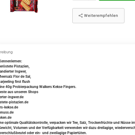
Weiterempfehlen
reibung
ennenlernen:
eröstete Pistazien,
andierter Ingwer,
eersalz Flor de Sal,
rjeeling first flush
ine 40g Probierpackung Walkers Kekse Fingers.
este aus unseren Shops
erter-ingwer.de
stete-pistazien.de
rs-kekse.de
enuss.de
inken.de
ine optimale Qualitätskontrolle, verpacken wir Tee, Salz, Trockenfrüchte und Nüsse i
ewicht, Volumen und der Verfügbarkeit verwenden wir dazu dreilagige, wiederversch
verschlußbeutel oder ein- und zweilagige Papiertüten.