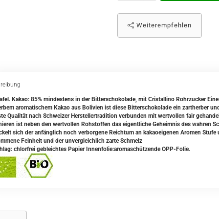
Weiterempfehlen
reibung
afel. Kakao: 85% mindestens in der Bitterschokolade, mit Cristallino Rohrzucker Ei
erbem aromatischem Kakao aus Bolivien ist diese Bitterschokolade ein zartherber u
te Qualität nach Schweizer Herstellertradition verbunden mit wertvollen fair gehand
ieren ist neben den wertvollen Rohstoffen das eigentliche Geheimnis des wahren 
ckelt sich der anfänglich noch verborgene Reichtum an kakaoeigenen Aromen Stufe um 
ommene Feinheit und der unvergleichlich zarte Schmelz
lag: chlorfrei gebleichtes Papier Innenfolie:aromaschützende OPP-Folie.