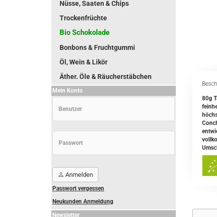
Nüsse, Saaten & Chips
Trockenfrüchte
Bio Schokolade
Bonbons & Fruchtgummi
Öl, Wein & Likör
Äther. Öle & Räucherstäbchen
Besch
Mein Konto
80g T
feinh
höchs
Conch
entwi
vollk
Umsch
Anmelden
Passwort vergessen
Neukunden Anmeldung
Newsletter