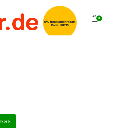
0
nkorb