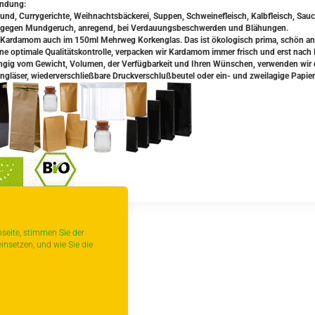
ndung:
 und, Currygerichte, Weihnachtsbäckerei, Suppen, Schweinefleisch, Kalbfleisch, Sau
gegen Mundgeruch, anregend, bei Verdauungsbeschwerden und Blähungen.
Kardamom auch im 150ml Mehrweg Korkenglas. Das ist ökologisch prima, schön anz
ine optimale Qualitätskontrolle, verpacken wir Kardamom immer frisch und erst nach 
gig vom Gewicht, Volumen, der Verfügbarkeit und Ihren Wünschen, verwenden wir da
ngläser, wiederverschließbare Druckverschlußbeutel oder ein- und zweilagige Papier
seite, stimmen Sie der
insetzen, und wie Sie die
urück