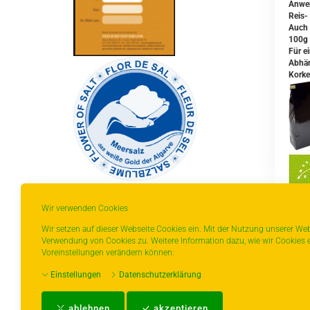
Anwe
Reis-
Auch 
100g 
Für e
Abhän
Korke
Wir verwenden Cookies
Wir setzen auf dieser Webseite Cookies ein. Mit der Nutzung unserer Web
Verwendung von Cookies zu. Weitere Information dazu, wie wir Cookies e
Z
* gilt für Lieferungen innerhalb Deutschlands,
Voreinstellungen verändern können:
Lieferzeiten für andere Länder entnehmen Sie
Einstellungen
Datenschutzerklärung
bitte der Schaltfläche mit den
Versandinformationen.
ablehnen
akzeptieren