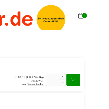
0
€ 18.10
(€ 181.00 / 1kg)
inkl. MWST
zzgl.
Versandkosten