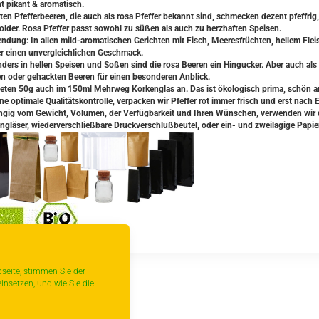
t pikant & aromatisch.
oten Pfefferbeeren, die auch als rosa Pfeffer bekannt sind, schmecken dezent pfeffrig
lder. Rosa Pfeffer passt sowohl zu süßen als auch zu herzhaften Speisen.
ndung: In allen mild-aromatischen Gerichten mit Fisch, Meeresfrüchten, hellem Fleisc
er einen unvergleichlichen Geschmack.
ders in hellen Speisen und Soßen sind die rosa Beeren ein Hingucker. Aber auch als 
n oder gehackten Beeren für einen besonderen Anblick.
ieten 50g auch im 150ml Mehrweg Korkenglas an. Das ist ökologisch prima, schön 
ne optimale Qualitätskontrolle, verpacken wir Pfeffer rot immer frisch und erst nach 
gig vom Gewicht, Volumen, der Verfügbarkeit und Ihren Wünschen, verwenden wir da
ngläser, wiederverschließbare Druckverschlußbeutel, oder ein- und zweilagige Papie
seite, stimmen Sie der
insetzen, und wie Sie die
urück