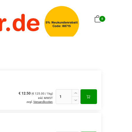
0
€ 12.50
(€ 125.00 / 1kg)
inkl. MWST
zzgl.
Versandkosten