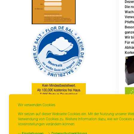
Dezen
Die r
Wacho
Verwe
Pfeff
Beson
ganze
Wir b
Für ei
Abhän
Korke
Wir verwenden Cookies
* gilt für Lieferungen innerhalb Deutschlands,
Wir setzen auf dieser Webseite Cookies ein. Mit der Nutzung unserer Web
Lieferzeiten für andere Länder entnehmen Sie
Verwendung von Cookies zu. Weitere Information dazu, wie wir Cookies e
bitte der Schaltfläche mit den
Voreinstellungen verändern können:
Versandinformationen.
Z
Einstellungen
Datenschutzerklärung