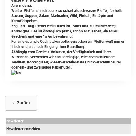
ganze Pfefferkörner weiss.
Anwendung:
Weißer Pfeffer ist nicht ganz so scharf als schwarzer Pfeffer, für helle
Saucen, Suppen, Salate, Marinaden, Wild, Fleisch, Eintöpfe und
Kartoffelspeisen.
75g und 180g Pfeffer weiss auch im 150ml und 300ml Mehrweg
Korkenglas. Das ist ökologisch prima, schön anzusehen, ein tolles
Geschenk und eine 1a Aufbewahrung.
Für eine optimale Qualitätskontrolle, verpacken wir Pfeffer weiß immer
frisch und erst nach Eingang Ihrer Bestellung.
Abhängig vom Gewicht, Volumen, der Verfügbarkeit und Ihren
Wünschen, verwenden wir dazu dreilagige, wiederverschließbare
Teetüten, Korkengläser, wiederverschließbare Druckverschlußbeutel,
oder ein- und zweilagige Papiertüten.
Zurück
Newsletter
Newsletter anmelden