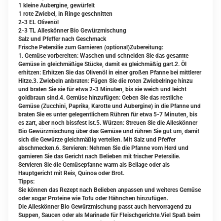
1 kleine Aubergine, gewürfelt
1 rote Zwiebel, in Ringe geschnitten
2-3 EL Olivenöl
2-3 TL Alleskönner Bio Gewürzmischung
Salz und Pfeffer nach Geschmack
Frische Petersilie zum Garnieren (optional)Zubereitung:
1. Gemüse vorbereiten: Waschen und schneiden Sie das gesamte
Gemüse in gleichmäßige Stücke, damit es gleichmäßig gart.2. Öl
erhitzen: Erhitzen Sie das Olivenöl in einer großen Pfanne bei mittlerer
Hitze.3. Zwiebeln anbraten: Fügen Sie die roten Zwiebelringe hinzu
und braten Sie sie für etwa 2-3 Minuten, bis sie weich und leicht
goldbraun sind.4. Gemüse hinzufügen: Geben Sie das restliche
Gemüse (Zucchini, Paprika, Karotte und Aubergine) in die Pfanne und
braten Sie es unter gelegentlichem Rühren für etwa 5-7 Minuten, bis
es zart, aber noch bissfest ist.5. Würzen: Streuen Sie die Alleskönner
Bio Gewürzmischung über das Gemüse und rühren Sie gut um, damit
sich die Gewürze gleichmäßig verteilen. Mit Salz und Pfeffer
abschmecken.6. Servieren: Nehmen Sie die Pfanne vom Herd und
garnieren Sie das Gericht nach Belieben mit frischer Petersilie.
Servieren Sie die Gemüsepfanne warm als Beilage oder als
Hauptgericht mit Reis, Quinoa oder Brot.
Tipps:
Sie können das Rezept nach Belieben anpassen und weiteres Gemüse
oder sogar Proteine wie Tofu oder Hähnchen hinzufügen.
Die Alleskönner Bio Gewürzmischung passt auch hervorragend zu
Suppen, Saucen oder als Marinade für Fleischgerichte.Viel Spaß beim