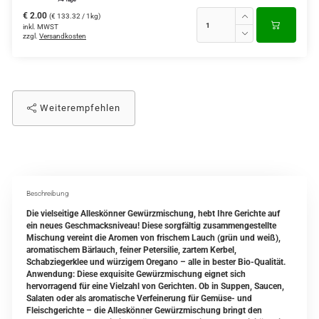
€ 2.00
(€ 133.32 / 1kg)
inkl. MWST
zzgl.
Versandkosten
Weiterempfehlen
Beschreibung
Die vielseitige Alleskönner Gewürzmischung, hebt Ihre Gerichte auf
ein neues Geschmacksniveau! Diese sorgfältig zusammengestellte
Mischung vereint die Aromen von frischem Lauch (grün und weiß),
aromatischem Bärlauch, feiner Petersilie, zartem Kerbel,
Schabziegerklee und würzigem Oregano – alle in bester Bio-Qualität.
Anwendung: Diese exquisite Gewürzmischung eignet sich
hervorragend für eine Vielzahl von Gerichten. Ob in Suppen, Saucen,
Salaten oder als aromatische Verfeinerung für Gemüse- und
Fleischgerichte – die Alleskönner Gewürzmischung bringt den