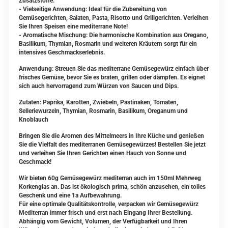
Zusatzstoffe.
- Vielseitige Anwendung: Ideal für die Zubereitung von
Gemüsegerichten, Salaten, Pasta, Risotto und Grillgerichten. Verleihen
Sie Ihren Speisen eine mediterrane Note!
- Aromatische Mischung: Die harmonische Kombination aus Oregano,
Basilikum, Thymian, Rosmarin und weiteren Kräutern sorgt für ein
intensives Geschmackserlebnis.
Anwendung: Streuen Sie das mediterrane Gemüsegewürz einfach über
frisches Gemüse, bevor Sie es braten, grillen oder dämpfen. Es eignet
sich auch hervorragend zum Würzen von Saucen und Dips.
Zutaten: Paprika, Karotten, Zwiebeln, Pastinaken, Tomaten,
Selleriewurzeln, Thymian, Rosmarin, Basilikum, Oreganum und
Knoblauch
Bringen Sie die Aromen des Mittelmeers in Ihre Küche und genießen
Sie die Vielfalt des mediterranen Gemüsegewürzes! Bestellen Sie jetzt
und verleihen Sie Ihren Gerichten einen Hauch von Sonne und
Geschmack!
Wir bieten 60g Gemüsegewürz mediterran auch im 150ml Mehrweg
Korkenglas an. Das ist ökologisch prima, schön anzusehen, ein tolles
Geschenk und eine 1a Aufbewahrung.
Für eine optimale Qualitätskontrolle, verpacken wir Gemüsegewürz
Mediterran immer frisch und erst nach Eingang Ihrer Bestellung.
Abhängig vom Gewicht, Volumen, der Verfügbarkeit und Ihren