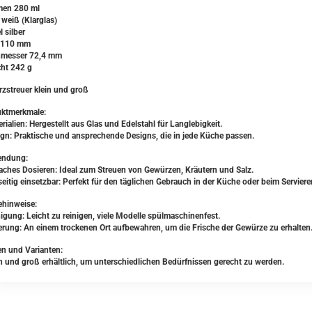
en 280 ml
 weiß (Klarglas)
 silber
 110 mm
hmesser 72,4 mm
ht 242 g
zstreuer klein und groß
ktmerkmale:
rialien: Hergestellt aus Glas und Edelstahl für Langlebigkeit.
ign: Praktische und ansprechende Designs, die in jede Küche passen.
endung:
faches Dosieren: Ideal zum Streuen von Gewürzen, Kräutern und Salz.
seitig einsetzbar: Perfekt für den täglichen Gebrauch in der Küche oder beim Serviere
ehinweise:
nigung: Leicht zu reinigen, viele Modelle spülmaschinenfest.
erung: An einem trockenen Ort aufbewahren, um die Frische der Gewürze zu erhalten
n und Varianten:
in und groß erhältlich, um unterschiedlichen Bedürfnissen gerecht zu werden.