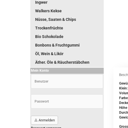
Ingwer
Walkers Kekse
Nüsse, Saaten & Chips
Trockenfrüchte
Bio Schokolade
Bonbons & Fruchtgummi
Öl, Wein & Likör
Äther. Öle & Räucherstäbchen
Mein Konto
Besch
Gewür
Klein:
Volum
Farbe
Deckel
Höhe
Durc
Gewic
Anmelden
Gross