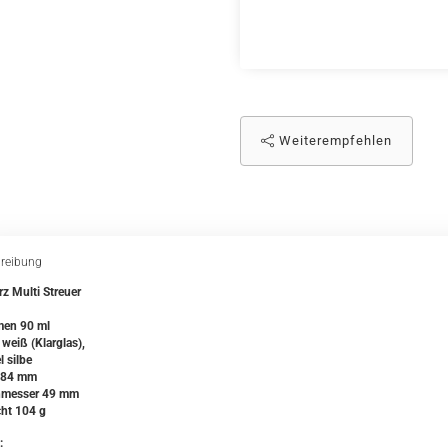
Weiterempfehlen
reibung
z Multi Streuer
en 90 ml
 weiß (Klarglas),
 silbe
 84 mm
hmesser 49 mm
ht 104 g
: