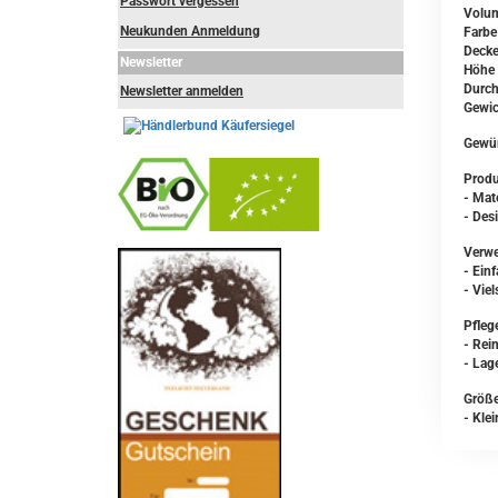
Passwort vergessen
Volum
Neukunden Anmeldung
Farbe
Deckel
Newsletter
Höhe
Durc
Newsletter anmelden
Gewic
Gewür
Produ
- Mate
- Des
Verw
-
----------------
- Ein
- Viel
Pfleg
- Rei
- Lag
Größe
- Kle