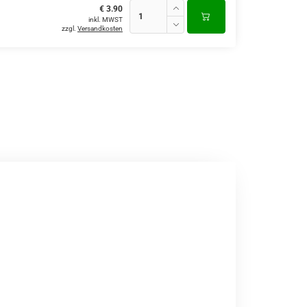
€ 3.90
inkl. MWST
zzgl.
Versandkosten