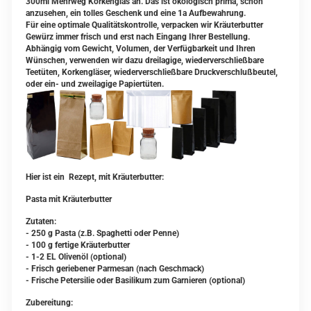
300ml Mehrweg Korkenglas an. Das ist ökologisch prima, schön
anzusehen, ein tolles Geschenk und eine 1a Aufbewahrung.
Für eine optimale Qualitätskontrolle, verpacken wir Kräuterbutter
Gewürz immer frisch und erst nach Eingang Ihrer Bestellung.
Abhängig vom Gewicht, Volumen, der Verfügbarkeit und Ihren
Wünschen, verwenden wir dazu dreilagige, wiederverschließbare
Teetüten, Korkengläser, wiederverschließbare Druckverschlußbeutel,
oder ein- und zweilagige Papiertüten.
Hier ist ein Rezept, mit Kräuterbutter:
Pasta mit Kräuterbutter
Zutaten:
- 250 g Pasta (z.B. Spaghetti oder Penne)
- 100 g fertige Kräuterbutter
- 1-2 EL Olivenöl (optional)
- Frisch geriebener Parmesan (nach Geschmack)
- Frische Petersilie oder Basilikum zum Garnieren (optional)
Zubereitung: