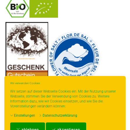
-
----------------
Wir verwenden Cookies
Wir setzen auf dieser Webseite Cookies ein. Mit der Nutzung unserer
Webseite, stimmen Sie der Verwendung von Cookies zu. Weitere
Information dazu, wie wir Cookies einsetzen, und wie Sie die
Voreinstellungen verändern können:
* gilt für Lieferungen innerhalb Deutschlands, Lieferzeiten für andere Länder
Einstellungen
Datenschutzerklärung
entnehmen Sie bitte der Schaltfläche mit den Versandinformationen.
Impressum
-
AGB
-
Zahlungs- und Versandbedingungen
-
Kontakt
-
Teeinfo
-
ablehnen
akzeptieren