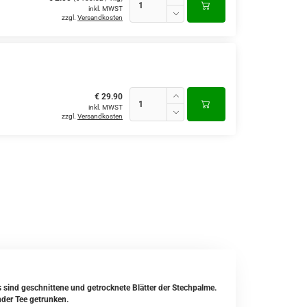
inkl. MWST
zzgl.
Versandkosten
€ 29.90
inkl. MWST
zzgl.
Versandkosten
Es sind geschnittene und getrocknete Blätter der Stechpalme.
nder Tee getrunken.