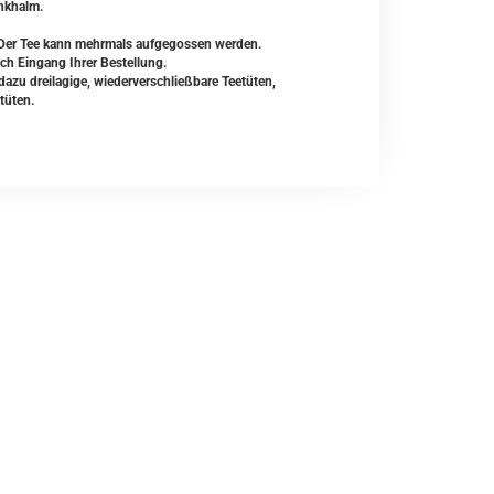
inkhalm.
 Der Tee kann mehrmals aufgegossen werden.
ach Eingang Ihrer Bestellung.
zu dreilagige, wiederverschließbare Teetüten,
tüten.