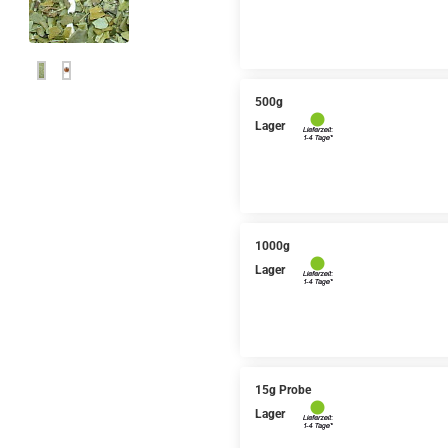
500g
Lager
1000g
Lager
15g Probe
Lager