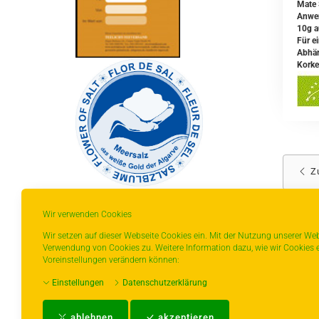
Mate 
Anwe
10g a
Für e
Abhän
Korke
Z
Wir verwenden Cookies
Wir setzen auf dieser Webseite Cookies ein. Mit der Nutzung unserer Web
Verwendung von Cookies zu. Weitere Information dazu, wie wir Cookies e
* gilt für Lieferungen innerhalb Deutschlands,
Voreinstellungen verändern können:
Lieferzeiten für andere Länder entnehmen Sie
Einstellungen
Datenschutzerklärung
bitte der Schaltfläche mit den
Versandinformationen.
ablehnen
akzeptieren