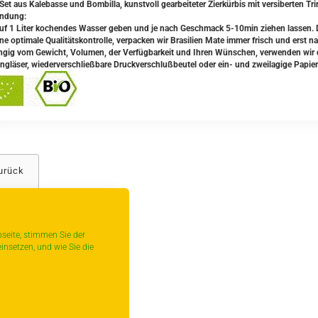
Set aus Kalebasse und Bombilla, kunstvoll gearbeiteter Zierkürbis mit versiberten Tr
ndung:
uf 1 Liter kochendes Wasser geben und je nach Geschmack 5-10min ziehen lassen.
ine optimale Qualitätskontrolle, verpacken wir Brasilien Mate immer frisch und erst n
gig vom Gewicht, Volumen, der Verfügbarkeit und Ihren Wünschen, verwenden wir da
ngläser, wiederverschließbare Druckverschlußbeutel oder ein- und zweilagige Papier
urück
seite, stimmen Sie der
insetzen, und wie Sie die