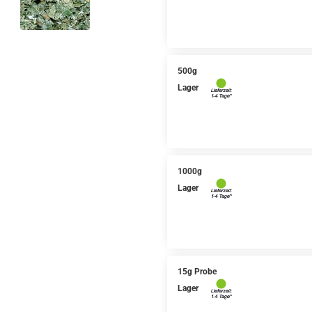
500g
Lager
1000g
Lager
15g Probe
Lager