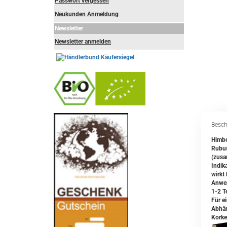
Passwort vergessen
Neukunden Anmeldung
Newsletter
Newsletter anmelden
-
----------------
Besch
Himbe
Rubus
(zusa
Indika
wirkt
Anwe
1-2 T
Für e
Abhän
Korke