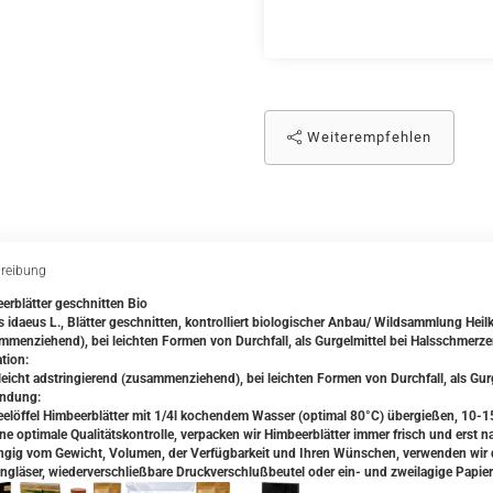
Weiterempfehlen
reibung
erblätter geschnitten Bio
 idaeus L., Blätter geschnitten, kontrolliert biologischer Anbau/ Wildsammlung Heilkr
mmenziehend), bei leichten Formen von Durchfall, als Gurgelmittel bei Halsschmerze
tion:
 leicht adstringierend (zusammenziehend), bei leichten Formen von Durchfall, als Gur
ndung:
eelöffel Himbeerblätter mit 1/4l kochendem Wasser (optimal 80°C) übergießen, 10-1
ine optimale Qualitätskontrolle, verpacken wir Himbeerblätter immer frisch und erst n
gig vom Gewicht, Volumen, der Verfügbarkeit und Ihren Wünschen, verwenden wir da
ngläser, wiederverschließbare Druckverschlußbeutel oder ein- und zweilagige Papier