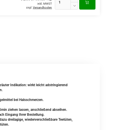
inkl. MWST
zzgl.
Versandkosten
äuter Indikation: wirkt leicht adstringierend
n.
gelmittel bei Halsschmerzen.
5min ziehen lassen, anschließend abseihen.
ach Eingang Ihrer Bestellung.
zu dreilagige, wiederverschließbare Teetüten,
tüten.