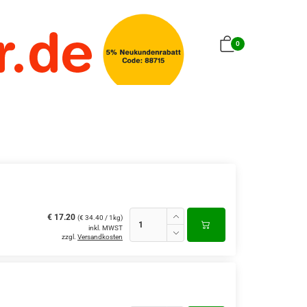
0
€ 17.20
(€ 34.40 / 1kg)
inkl. MWST
zzgl.
Versandkosten