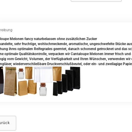
reibung
loupe Melonen fancy naturbelassen ohne zusätzlichen Zucker
andelte, sehr fruchtige, wohlschmeckende, aromatische, ungeschwefelte Stücke au
chung ihres optimalen Reifegrades geerntet, danach schonend getrocknet und das s
ine optimale Qualitätskontrolle, verpacken wir Cantaloupe Melonen immer frisch und 
gig vom Gewicht, Volumen, der Verfügbarkeit und Ihren Wünschen, verwenden wir da
ngläser, wiederverschließbare Druckverschlußbeutel, oder ein- und zweilagige Papie
urück