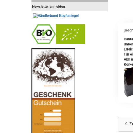
Newsletter anmelden
Besch
Canta
unbeh
Errei
-
----------------
Für e
Abhän
Korke
Z