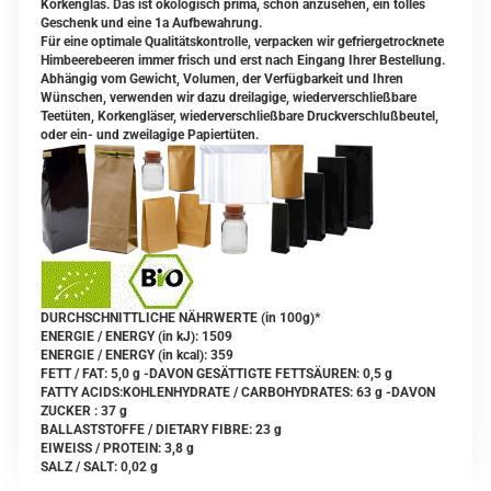
Korkenglas. Das ist ökologisch prima, schön anzusehen, ein tolles
Geschenk und eine 1a Aufbewahrung.
Für eine optimale Qualitätskontrolle, verpacken wir gefriergetrocknete
Himbeerebeeren immer frisch und erst nach Eingang Ihrer Bestellung.
Abhängig vom Gewicht, Volumen, der Verfügbarkeit und Ihren
Wünschen, verwenden wir dazu dreilagige, wiederverschließbare
Teetüten, Korkengläser, wiederverschließbare Druckverschlußbeutel,
oder ein- und zweilagige Papiertüten.
DURCHSCHNITTLICHE NÄHRWERTE (in 100g)*
ENERGIE / ENERGY (in kJ): 1509
ENERGIE / ENERGY (in kcal): 359
FETT / FAT: 5,0 g -DAVON GESÄTTIGTE FETTSÄUREN: 0,5 g
FATTY ACIDS:KOHLENHYDRATE / CARBOHYDRATES: 63 g -DAVON
ZUCKER : 37 g
BALLASTSTOFFE / DIETARY FIBRE: 23 g
EIWEISS / PROTEIN: 3,8 g
SALZ / SALT: 0,02 g