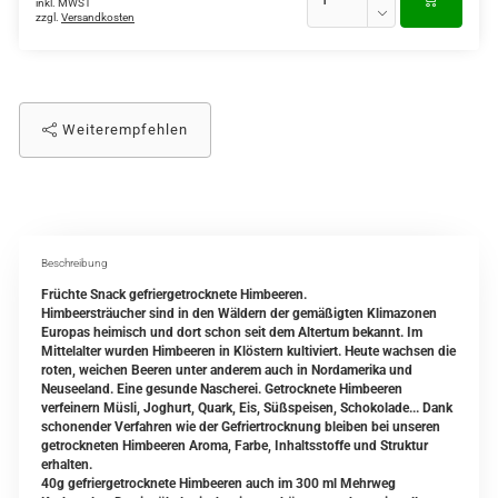
inkl. MWST
zzgl.
Versandkosten
Weiterempfehlen
Beschreibung
Früchte Snack gefriergetrocknete Himbeeren.
Himbeersträucher sind in den Wäldern der gemäßigten Klimazonen
Europas heimisch und dort schon seit dem Altertum bekannt. Im
Mittelalter wurden Himbeeren in Klöstern kultiviert. Heute wachsen die
roten, weichen Beeren unter anderem auch in Nordamerika und
Neuseeland. Eine gesunde Nascherei. Getrocknete Himbeeren
verfeinern Müsli, Joghurt, Quark, Eis, Süßspeisen, Schokolade... Dank
schonender Verfahren wie der Gefriertrocknung bleiben bei unseren
getrockneten Himbeeren Aroma, Farbe, Inhaltsstoffe und Struktur
erhalten.
40g gefriergetrocknete Himbeeren auch im 300 ml Mehrweg