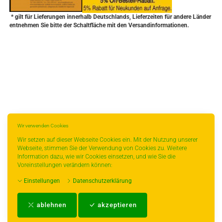
* gilt für Lieferungen innerhalb Deutschlands, Lieferzeiten für andere Länder
entnehmen Sie bitte der Schaltfläche mit den Versandinformationen.
Wir verwenden Cookies
Wir setzen auf dieser Webseite Cookies ein. Mit der Nutzung unserer
Webseite, stimmen Sie der Verwendung von Cookies zu. Weitere
Information dazu, wie wir Cookies einsetzen, und wie Sie die
Voreinstellungen verändern können:
Einstellungen
Datenschutzerklärung
Impressum
-
AGB
-
Zahlungs- und Versandbedingungen
-
Kontakt
-
Teeinfo
-
ablehnen
akzeptieren
Biozertifikat
-
Widerrufsrecht
-
Datenschutzerklärung
-