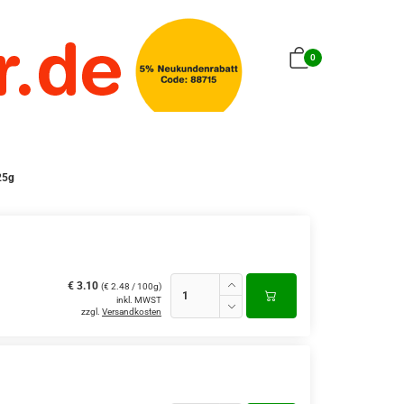
0
25g
€ 3.10
(€ 2.48 / 100g)
inkl. MWST
zzgl.
Versandkosten