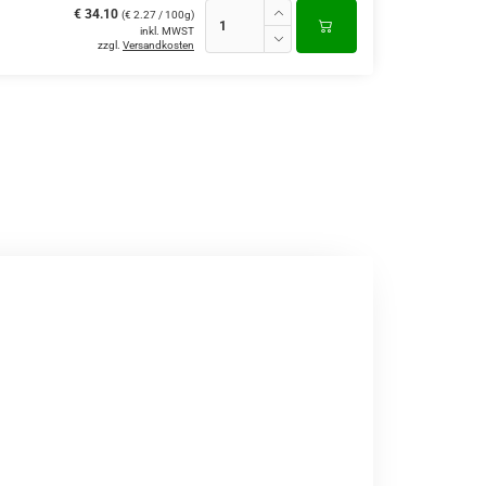
€ 34.10
(€ 2.27 / 100g)
inkl. MWST
zzgl.
Versandkosten