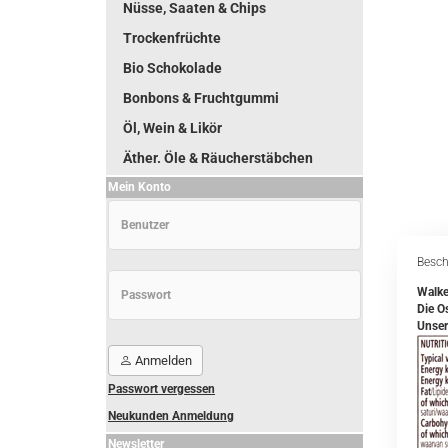
Nüsse, Saaten & Chips
Trockenfrüchte
Bio Schokolade
Bonbons & Fruchtgummi
Öl, Wein & Likör
Äther. Öle & Räucherstäbchen
Mein Konto
Besch
Walke
Die Os
Unser
Anmelden
Passwort vergessen
Neukunden Anmeldung
Newsletter